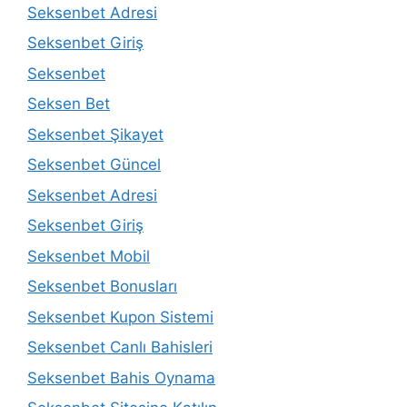
Seksenbet Adresi
Seksenbet Giriş
Seksenbet
Seksen Bet
Seksenbet Şikayet
Seksenbet Güncel
Seksenbet Adresi
Seksenbet Giriş
Seksenbet Mobil
Seksenbet Bonusları
Seksenbet Kupon Sistemi
Seksenbet Canlı Bahisleri
Seksenbet Bahis Oynama