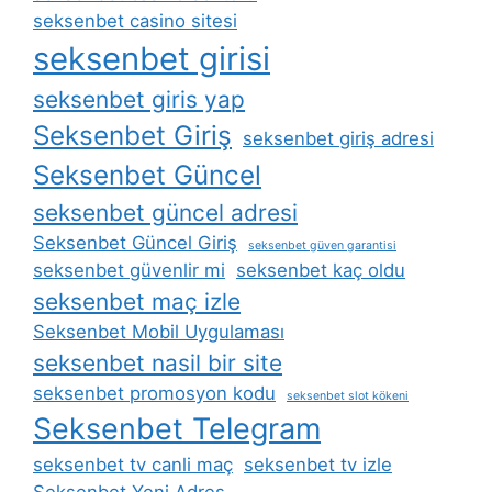
seksenbet casino sitesi
seksenbet girisi
seksenbet giris yap
Seksenbet Giriş
seksenbet giriş adresi
Seksenbet Güncel
seksenbet güncel adresi
Seksenbet Güncel Giriş
seksenbet güven garantisi
seksenbet güvenlir mi
seksenbet kaç oldu
seksenbet maç izle
Seksenbet Mobil Uygulaması
seksenbet nasil bir site
seksenbet promosyon kodu
seksenbet slot kökeni
Seksenbet Telegram
seksenbet tv canli maç
seksenbet tv izle
Seksenbet Yeni Adres