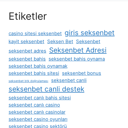
Etiketler
giris seksenbet
casino sitesi seksenbet
kayit seksenbet
Seksen Bet
Seksenbet
Seksenbet Adresi
seksenbet adres
seksenbet bahis
seksenbet bahis oynama
seksenbet bahis oynamak
seksenbet bahis sitesi
seksenbet bonus
seksenbet canli
seksenbet btk doğrulaması
seksenbet canli destek
seksenbet canlı bahis sitesi
seksenbet canlı casino
seksenbet canlı casinolar
seksenbet casino oyunları
seksenbet casino sektörü