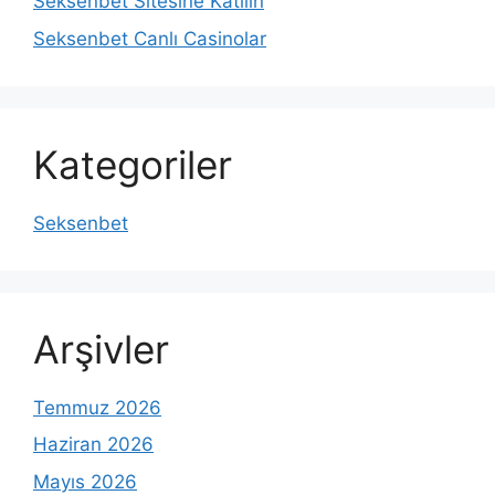
Seksenbet Sitesine Katılın
Seksenbet Canlı Casinolar
Kategoriler
Seksenbet
Arşivler
Temmuz 2026
Haziran 2026
Mayıs 2026