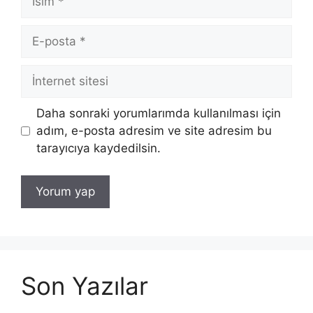
E-
posta
İnternet
sitesi
Daha sonraki yorumlarımda kullanılması için
adım, e-posta adresim ve site adresim bu
tarayıcıya kaydedilsin.
Son Yazılar