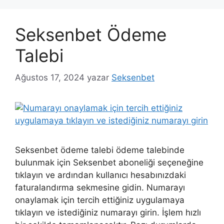
Seksenbet Ödeme
Talebi
Ağustos 17, 2024
yazar
Seksenbet
Seksenbet ödeme talebi ödeme talebinde
bulunmak için Seksenbet aboneliği seçeneğine
tıklayın ve ardından kullanıcı hesabınızdaki
faturalandırma sekmesine gidin. Numarayı
onaylamak için tercih ettiğiniz uygulamaya
tıklayın ve istediğiniz numarayı girin. İşlem hızlı