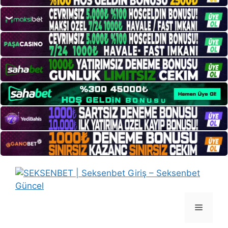
İçeriğe
atla
Menü