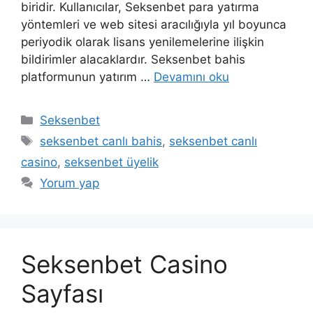
biridir. Kullanıcılar, Seksenbet para yatırma
yöntemleri ve web sitesi aracılığıyla yıl boyunca
periyodik olarak lisans yenilemelerine ilişkin
bildirimler alacaklardır. Seksenbet bahis
platformunun yatırım …
Devamını oku
Kategoriler
Seksenbet
Etiketler
seksenbet canlı bahis
,
seksenbet canlı
casino
,
seksenbet üyelik
Yorum yap
Seksenbet Casino
Sayfası