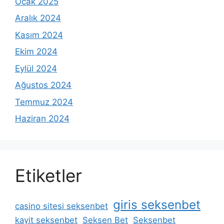
Ocak 2025
Aralık 2024
Kasım 2024
Ekim 2024
Eylül 2024
Ağustos 2024
Temmuz 2024
Haziran 2024
Etiketler
giris seksenbet
casino sitesi seksenbet
kayit seksenbet
Seksen Bet
Seksenbet