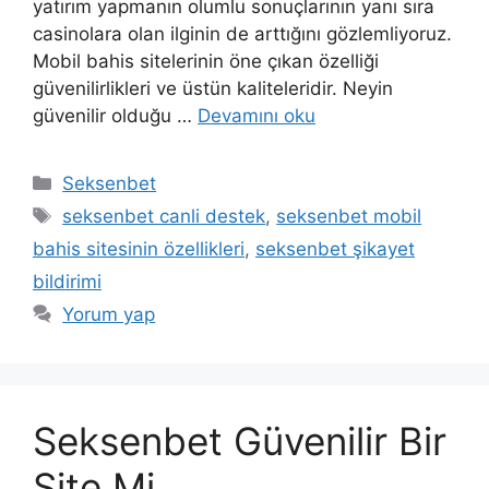
yatırım yapmanın olumlu sonuçlarının yanı sıra
casinolara olan ilginin de arttığını gözlemliyoruz.
Mobil bahis sitelerinin öne çıkan özelliği
güvenilirlikleri ve üstün kaliteleridir. Neyin
güvenilir olduğu …
Devamını oku
Kategoriler
Seksenbet
Etiketler
seksenbet canli destek
,
seksenbet mobil
bahis sitesinin özellikleri
,
seksenbet şikayet
bildirimi
Yorum yap
Seksenbet Güvenilir Bir
Site Mi