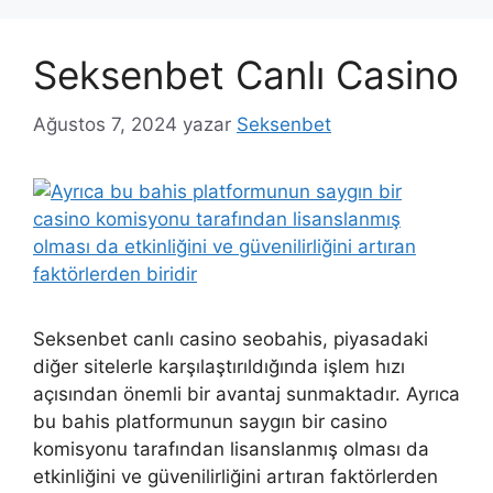
Seksenbet Canlı Casino
Ağustos 7, 2024
yazar
Seksenbet
Seksenbet canlı casino seobahis, piyasadaki
diğer sitelerle karşılaştırıldığında işlem hızı
açısından önemli bir avantaj sunmaktadır. Ayrıca
bu bahis platformunun saygın bir casino
komisyonu tarafından lisanslanmış olması da
etkinliğini ve güvenilirliğini artıran faktörlerden