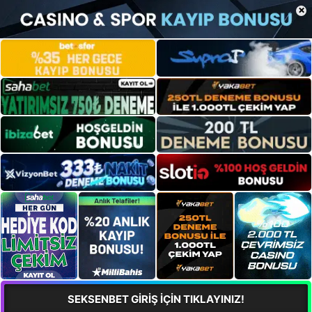
×
SEKSENBET GİRİŞ İÇİN TIKLAYINIZ!