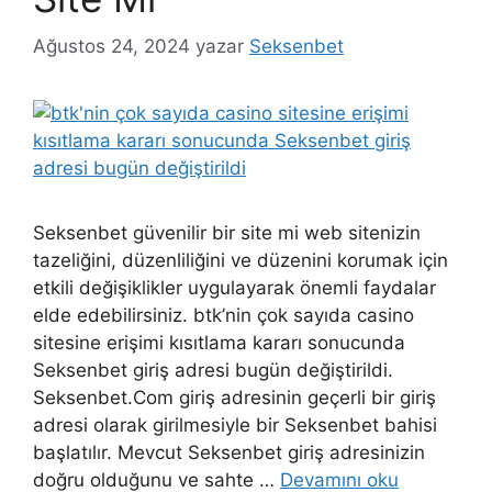
Ağustos 24, 2024
yazar
Seksenbet
Seksenbet güvenilir bir site mi web sitenizin
tazeliğini, düzenliliğini ve düzenini korumak için
etkili değişiklikler uygulayarak önemli faydalar
elde edebilirsiniz. btk’nin çok sayıda casino
sitesine erişimi kısıtlama kararı sonucunda
Seksenbet giriş adresi bugün değiştirildi.
Seksenbet.Com giriş adresinin geçerli bir giriş
adresi olarak girilmesiyle bir Seksenbet bahisi
başlatılır. Mevcut Seksenbet giriş adresinizin
doğru olduğunu ve sahte …
Devamını oku