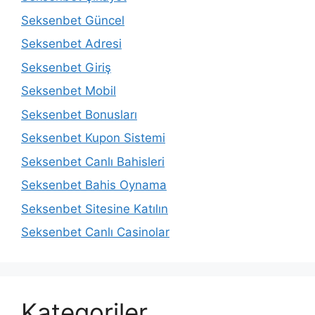
Seksenbet Güncel
Seksenbet Adresi
Seksenbet Giriş
Seksenbet Mobil
Seksenbet Bonusları
Seksenbet Kupon Sistemi
Seksenbet Canlı Bahisleri
Seksenbet Bahis Oynama
Seksenbet Sitesine Katılın
Seksenbet Canlı Casinolar
Kategoriler