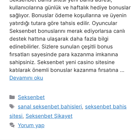
kullanıcılarına günlük ve haftalık hediye bonuslar
sağlıyor. Bonuslar ödeme koşullarına ve üyenin
yatırdığı tutara göre tahsis edilir. Oyuncular
Seksenbet bonuslarını merak ediyorlarsa canlı
destek hattına ulaşarak daha fazla bilgi
edinebilirler. Sizlere sunulan çeşitli bonus
fırsatları sayesinde para kazanma imkanına
sahipsiniz. Seksenbet yeni casino sitesine
katılarak önemli bonuslar kazanma fırsatına …
Devamını oku
Kategoriler
Seksenbet
Etiketler
sanal seksenbet bahisleri
,
seksenbet bahis
sitesi
,
Seksenbet Şikayet
Yorum yap