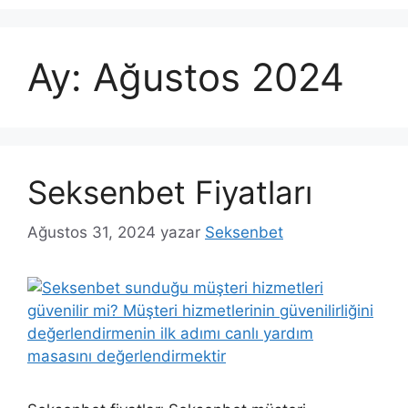
Ay:
Ağustos 2024
Seksenbet Fiyatları
Ağustos 31, 2024
yazar
Seksenbet