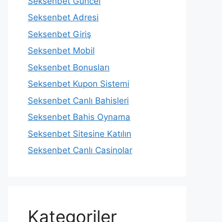
Seksenbet Güncel
Seksenbet Adresi
Seksenbet Giriş
Seksenbet Mobil
Seksenbet Bonusları
Seksenbet Kupon Sistemi
Seksenbet Canlı Bahisleri
Seksenbet Bahis Oynama
Seksenbet Sitesine Katılın
Seksenbet Canlı Casinolar
Kategoriler