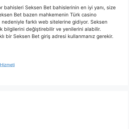
 bahisleri Seksen Bet bahislerinin en iyi yanı, size
 Seksen Bet bazen mahkemenin Türk casino
 nedeniyle farklı web sitelerine gidiyor. Seksen
bilgilerini değiştirebilir ve yenilerini alabilir.
ı bir Seksen Bet giriş adresi kullanmanız gerekir.
 Hizmeti