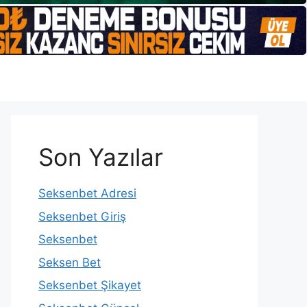
Son Yazılar
Seksenbet Adresi
Seksenbet Giriş
Seksenbet
Seksen Bet
Seksenbet Şikayet