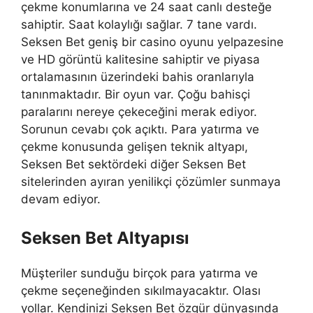
çekme konumlarına ve 24 saat canlı desteğe
sahiptir. Saat kolaylığı sağlar. 7 tane vardı.
Seksen Bet geniş bir casino oyunu yelpazesine
ve HD görüntü kalitesine sahiptir ve piyasa
ortalamasının üzerindeki bahis oranlarıyla
tanınmaktadır. Bir oyun var. Çoğu bahisçi
paralarını nereye çekeceğini merak ediyor.
Sorunun cevabı çok açıktı. Para yatırma ve
çekme konusunda gelişen teknik altyapı,
Seksen Bet sektördeki diğer Seksen Bet
sitelerinden ayıran yenilikçi çözümler sunmaya
devam ediyor.
Seksen Bet Altyapısı
Müşteriler sunduğu birçok para yatırma ve
çekme seçeneğinden sıkılmayacaktır. Olası
yollar. Kendinizi Seksen Bet özgür dünyasında