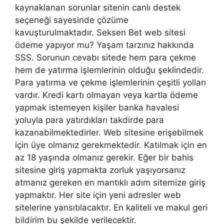
kaynaklanan sorunlar sitenin canlı destek
seçeneği sayesinde çözüme
kavuşturulmaktadır. Seksen Bet web sitesi
ödeme yapıyor mu? Yaşam tarzınız hakkında
SSS. Sorunun cevabı sitede hem para çekme
hem de yatırma işlemlerinin olduğu şeklindedir.
Para yatırma ve çekme işlemlerinin çeşitli yolları
vardır. Kredi kartı olmayan veya kartla ödeme
yapmak istemeyen kişiler banka havalesi
yoluyla para yatırdıkları takdirde para
kazanabilmektedirler. Web sitesine erişebilmek
için üye olmanız gerekmektedir. Katılmak için en
az 18 yaşında olmanız gerekir. Eğer bir bahis
sitesine giriş yapmakta zorluk yaşıyorsanız
atmanız gereken en mantıklı adım sitemize giriş
yapmaktır. Her site için yeni adresler web
sitelerine yansıtılacaktır. En kaliteli ve makul geri
bildirim bu şekilde verilecektir.