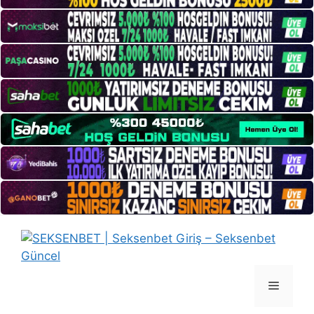
İçeriğe
atla
Menü