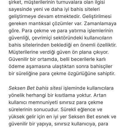
şirket, müşterilerinin turnuvalara olan ilgisi
sayesinde yeni ve daha iyi bahis siteleri
geliştirmeye devam etmektedir. Geliştirilmesi
gereken mantıksal çözümler var. Zamanlamaya
göre. Para çekme ve para yatırma işlemlerinin
güvenliği, çevrimiçi sektöründeki kullanıcıların
bahis sitelerinden beklediği en önemli özelliktir.
Müşterilerine verdiği güven ön plana çıkıyor.
Güvenilir bir ortamda, belli becerilerle karlı
ödeme aşamasına ulaştıktan sonra bahisçiler
bir süreliğine para çekme özgürlüğüne sahiptir.
Seksen Bet bahis sitesi
işleminde kullanıcılara
yönelik herhangi bir kısıtlama yoktur. Artan
kullanıcı memnuniyeti sınırsız para çekme
sürelerinin sonucudur. Sürekli eğlence ve
yüksek gelir için en iyi yer Seksen Bet esnek ve
güvenilir bir yapıya, sınırsız kullanıcıya, para