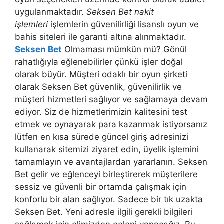
uygulanmaktadır.
Seksen Bet nakit
işlemleri
işlemlerin güvenilirliği lisanslı oyun ve
bahis siteleri ile garanti altına alınmaktadır.
Seksen Bet
Olmaması mümkün mü? Gönül
rahatlığıyla eğlenebilirler çünkü işler doğal
olarak büyür. Müşteri odaklı bir oyun şirketi
olarak Seksen Bet güvenlik, güvenilirlik ve
müşteri hizmetleri sağlıyor ve sağlamaya devam
ediyor. Siz de hizmetlerimizin kalitesini test
etmek ve oynayarak para kazanmak istiyorsanız
lütfen en kısa sürede güncel giriş adresinizi
kullanarak sitemizi ziyaret edin, üyelik işlemini
tamamlayın ve avantajlardan yararlanın. Seksen
Bet gelir ve eğlenceyi birleştirerek müşterilere
sessiz ve güvenli bir ortamda çalışmak için
konforlu bir alan sağlıyor. Sadece bir tık uzakta
Seksen Bet. Yeni adresle ilgili gerekli bilgileri