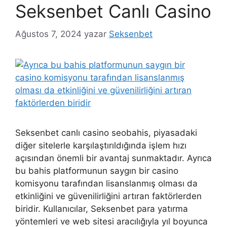
Seksenbet Canlı Casino
Ağustos 7, 2024
yazar
Seksenbet
Seksenbet canlı casino seobahis, piyasadaki
diğer sitelerle karşılaştırıldığında işlem hızı
açısından önemli bir avantaj sunmaktadır. Ayrıca
bu bahis platformunun saygın bir casino
komisyonu tarafından lisanslanmış olması da
etkinliğini ve güvenilirliğini artıran faktörlerden
biridir. Kullanıcılar, Seksenbet para yatırma
yöntemleri ve web sitesi aracılığıyla yıl boyunca