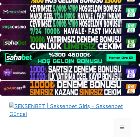
İçeriğe
atla
Menü