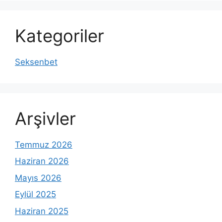
Kategoriler
Seksenbet
Arşivler
Temmuz 2026
Haziran 2026
Mayıs 2026
Eylül 2025
Haziran 2025