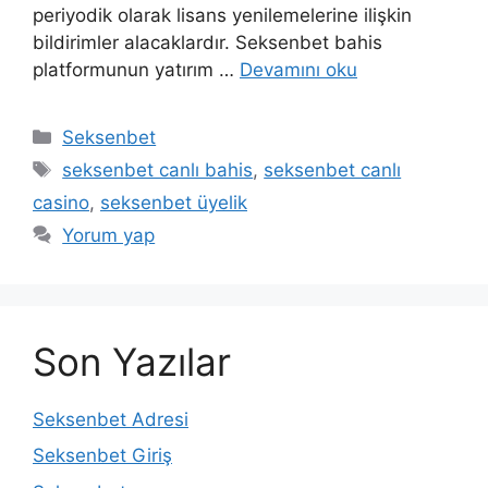
periyodik olarak lisans yenilemelerine ilişkin
bildirimler alacaklardır. Seksenbet bahis
platformunun yatırım …
Devamını oku
Kategoriler
Seksenbet
Etiketler
seksenbet canlı bahis
,
seksenbet canlı
casino
,
seksenbet üyelik
Yorum yap
Son Yazılar
Seksenbet Adresi
Seksenbet Giriş