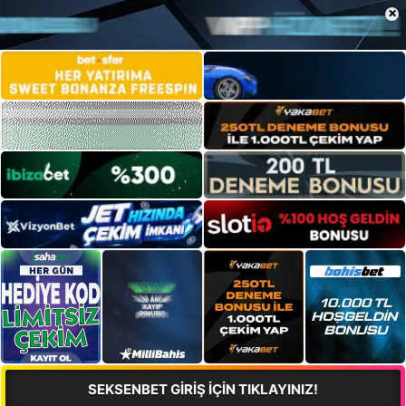
×
SEKSENBET GİRİŞ İÇİN TIKLAYINIZ!