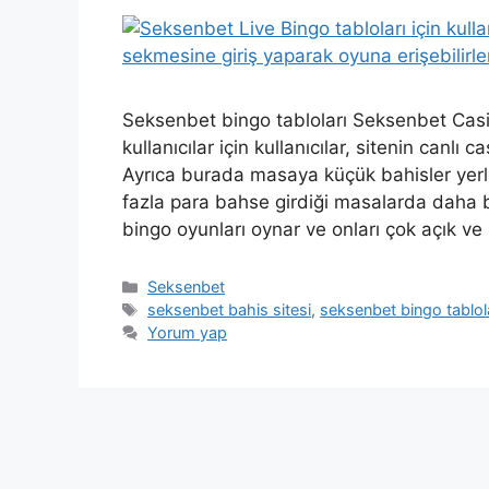
Seksenbet bingo tabloları Seksenbet Casin
kullanıcılar için kullanıcılar, sitenin canlı
Ayrıca burada masaya küçük bahisler yerleşt
fazla para bahse girdiği masalarda daha bü
bingo oyunları oynar ve onları çok açık ve 
Kategoriler
Seksenbet
Etiketler
seksenbet bahis sitesi
,
seksenbet bingo tablol
Yorum yap