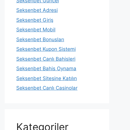
Seksenbet Güncel
Seksenbet Adresi
Seksenbet Giriş
Seksenbet Mobil
Seksenbet Bonusları
Seksenbet Kupon Sistemi
Seksenbet Canlı Bahisleri
Seksenbet Bahis Oynama
Seksenbet Sitesine Katılın
Seksenbet Canlı Casinolar
Kategoriler