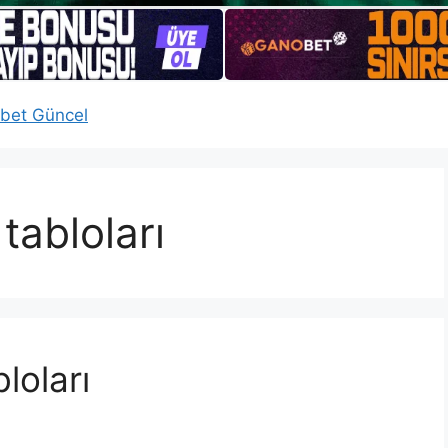
tabloları
loları