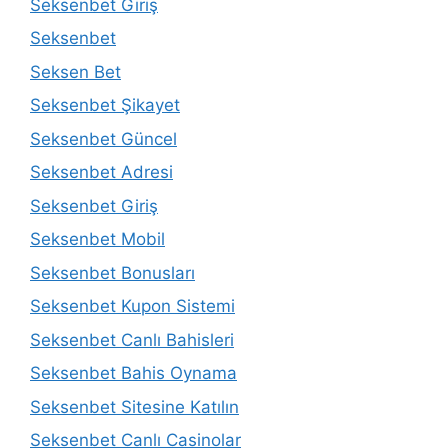
Seksenbet Giriş
Seksenbet
Seksen Bet
Seksenbet Şikayet
Seksenbet Güncel
Seksenbet Adresi
Seksenbet Giriş
Seksenbet Mobil
Seksenbet Bonusları
Seksenbet Kupon Sistemi
Seksenbet Canlı Bahisleri
Seksenbet Bahis Oynama
Seksenbet Sitesine Katılın
Seksenbet Canlı Casinolar