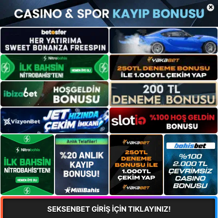
×
SEKSENBET GİRİŞ İÇİN TIKLAYINIZ!