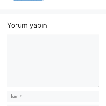
Yorum yapın
Yorum
İsim