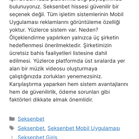
bulunuyoruz. Seksenbet hissesi güvenilir bir
seçenek değil. Tüm işletim sistemlerinin Mobil
Uygulaması reklamlarını görüntüleme özelliği
yoktur. Yüzlerce sistem var. Neden?
Ölçeklendirme yapılırken yalnızca üç şirketin
hedeflenmesi önerilmektedir. Şirketimizin
ücretsiz bahis faaliyetleri listesine dahil
edilmesi. Yüzlerce platformda üst sıralarda yer
alan bir müzik videosu oluşturmaya
çalıştığınızda zorlukları yenemezsiniz.
Karşılaştırma yaparken hem sistem avantajlarını
hem de güvenilirlik, ödeme sorunları gibi
faktörleri dikkate almak önemlidir.
Kategoriler
Seksenbet
Etiketler
Seksenbet
,
Seksenbet Mobil Uygulaması
Seksenbet Giriş