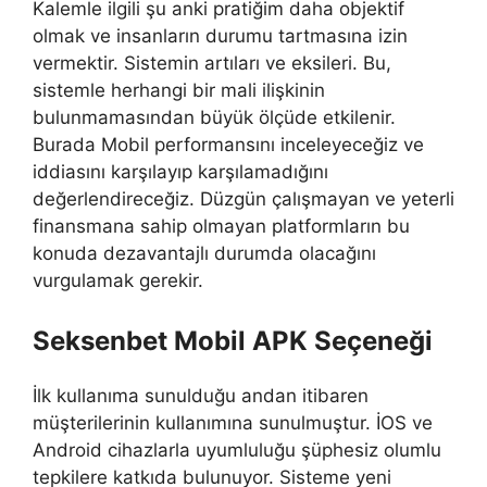
Kalemle ilgili şu anki pratiğim daha objektif
olmak ve insanların durumu tartmasına izin
vermektir. Sistemin artıları ve eksileri. Bu,
sistemle herhangi bir mali ilişkinin
bulunmamasından büyük ölçüde etkilenir.
Burada Mobil performansını inceleyeceğiz ve
iddiasını karşılayıp karşılamadığını
değerlendireceğiz. Düzgün çalışmayan ve yeterli
finansmana sahip olmayan platformların bu
konuda dezavantajlı durumda olacağını
vurgulamak gerekir.
Seksenbet Mobil APK Seçeneği
İlk kullanıma sunulduğu andan itibaren
müşterilerinin kullanımına sunulmuştur. İOS ve
Android cihazlarla uyumluluğu şüphesiz olumlu
tepkilere katkıda bulunuyor. Sisteme yeni