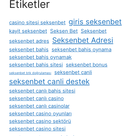
Etiketler
giris seksenbet
casino sitesi seksenbet
kayit seksenbet
Seksen Bet
Seksenbet
Seksenbet Adresi
seksenbet adres
seksenbet bahis
seksenbet bahis oynama
seksenbet bahis oynamak
seksenbet bahis sitesi
seksenbet bonus
seksenbet canli
seksenbet btk doğrulaması
seksenbet canli destek
seksenbet canlı bahis sitesi
seksenbet canlı casino
seksenbet canlı casinolar
seksenbet casino oyunları
seksenbet casino sektörü
seksenbet casino sitesi